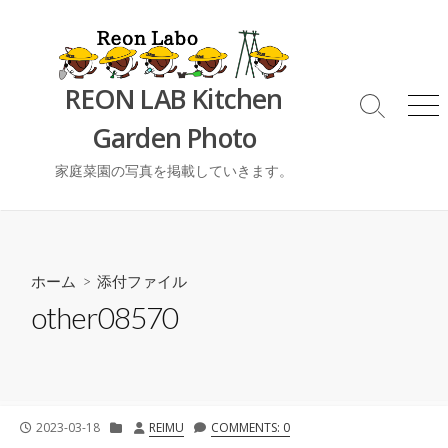
コ
ン
テ
ン
REON LAB Kitchen
ツ
検
メ
Garden Photo
索
ニ
へ
切
ュ
ス
り
ー
家庭菜園の写真を掲載していきます。
キ
替
ッ
え
プ
ホーム
> 添付ファイル
other08570
公
カ
投
2023-03-18
REIMU
COMMENTS: 0
開
テ
稿