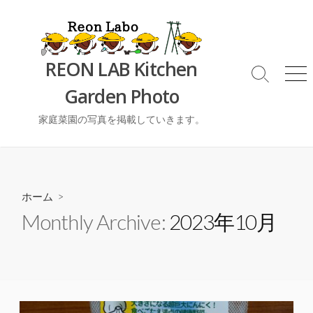
コ
ン
テ
ン
REON LAB Kitchen
ツ
検
メ
Garden Photo
索
ニ
へ
切
ュ
ス
り
ー
家庭菜園の写真を掲載していきます。
キ
替
ッ
え
プ
ホーム
>
Monthly Archive:
2023年10月