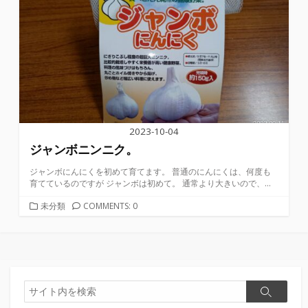
2023-10-04
ジャンボニンニク。
ジャンボにんにくを初めて育てます。 普通のにんにくは、何度も
育てているのですが ジャンボは初めて。 通常より大きいので、...
カ
未分類
COMMENTS: 0
テ
ゴ
リ
ー
検
検
索