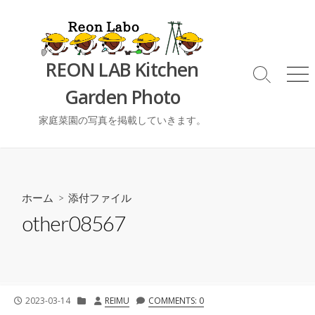
コ
ン
テ
ン
REON LAB Kitchen
ツ
検
メ
Garden Photo
索
ニ
へ
切
ュ
ス
り
ー
家庭菜園の写真を掲載していきます。
キ
替
ッ
え
プ
ホーム
> 添付ファイル
other08567
公
カ
投
2023-03-14
REIMU
COMMENTS: 0
開
テ
稿