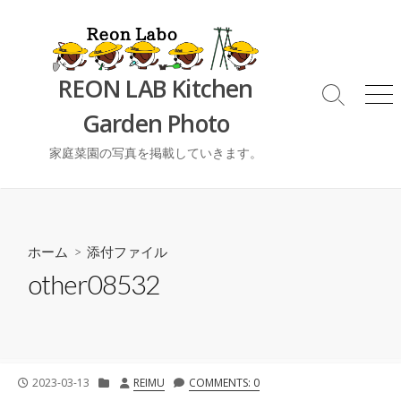
コ
ン
テ
ン
REON LAB Kitchen
ツ
検
メ
Garden Photo
索
ニ
へ
切
ュ
ス
り
ー
家庭菜園の写真を掲載していきます。
キ
替
ッ
え
プ
ホーム
> 添付ファイル
other08532
公
カ
投
2023-03-13
REIMU
COMMENTS: 0
開
テ
稿