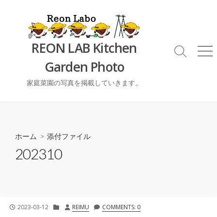
コ
ン
テ
ン
REON LAB Kitchen
ツ
検
メ
Garden Photo
索
ニ
へ
切
ュ
ス
り
ー
家庭菜園の写真を掲載していきます。
キ
替
ッ
え
プ
ホーム
> 添付ファイル
202310
公
カ
投
2023-03-12
REIMU
COMMENTS: 0
開
テ
稿