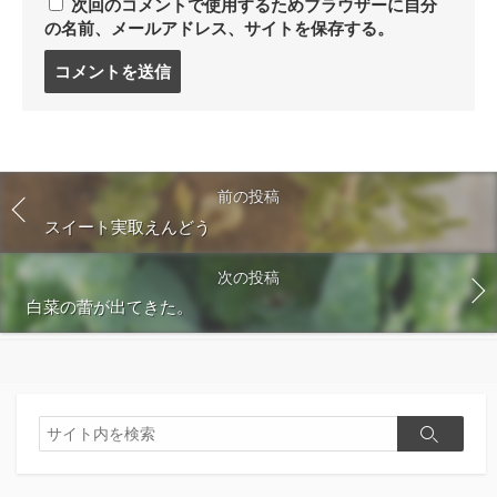
次回のコメントで使用するためブラウザーに自分
の名前、メールアドレス、サイトを保存する。
コ
メ
ン
ト
す
る
前の投稿
スイート実取えんどう
次の投稿
白菜の蕾が出てきた。
検
検
索
索