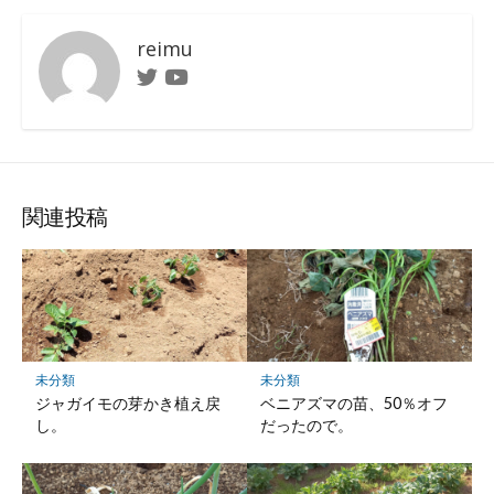
reimu
Twitter
Youtube
関連投稿
未分類
未分類
ジャガイモの芽かき植え戻
ベニアズマの苗、50％オフ
し。
だったので。