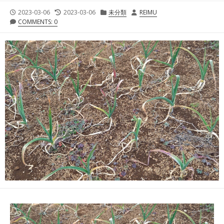
公
最
カ
投
2023-03-06
2023-03-06
未分類
REIMU
開
終
テ
稿
COMMENTS: 0
日
更
ゴ
者
新
リ
日
ー