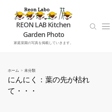
コ
ン
テ
ン
REON LAB Kitchen
ツ
検
メ
Garden Photo
索
ニ
へ
切
ュ
ス
り
ー
家庭菜園の写真を掲載していきます。
キ
替
ッ
え
プ
ホーム
>
未分類
にんにく：葉の先が枯れ
て・・・