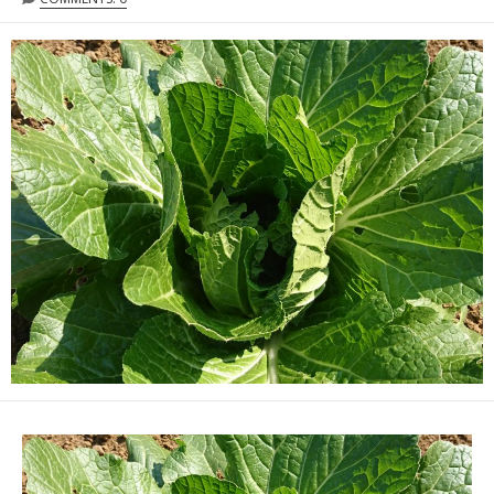
日
更
ゴ
者
新
リ
日
ー