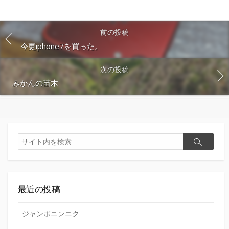
ト
す
る
前の投稿
今更iphone7を買った。
次の投稿
みかんの苗木
検
検
索
索
最近の投稿
ジャンボニンニク