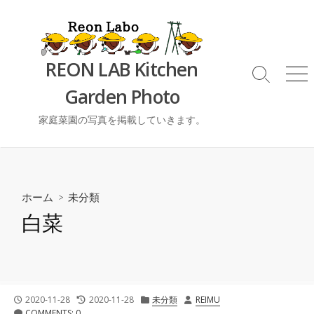
コ
ン
テ
ン
REON LAB Kitchen
ツ
検
メ
Garden Photo
索
ニ
へ
切
ュ
ス
り
ー
家庭菜園の写真を掲載していきます。
キ
替
ッ
え
プ
ホーム
>
未分類
白菜
公
最
カ
投
2020-11-28
2020-11-28
未分類
REIMU
開
終
テ
稿
COMMENTS: 0