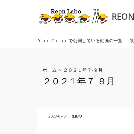
コ
ン
REON 
テ
ン
ツ
ＹｏｕＴｕｂｅで公開している動画の一覧
限
へ
ス
キ
ッ
ホーム
> ２０２１年７-９月
プ
２０２１年７-９月
2023-07-01
REIMU