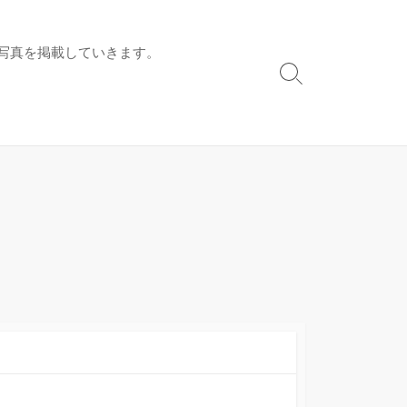
写真を掲載していきます。
検
索
切
り
替
え