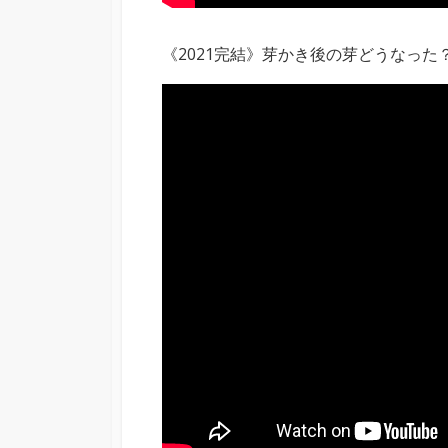
《2021完結》芽かき後の芽どうなった