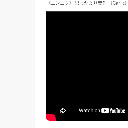
《ニンニク》 思ったより豊作 《Garlic