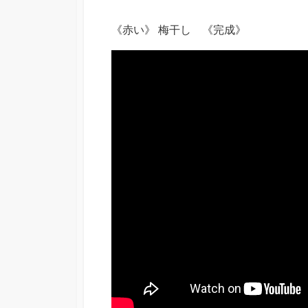
《赤い》 梅干し 《完成》