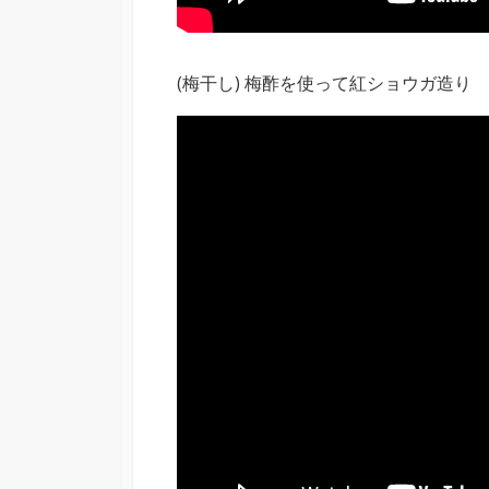
(梅干し) 梅酢を使って紅ショウガ造り